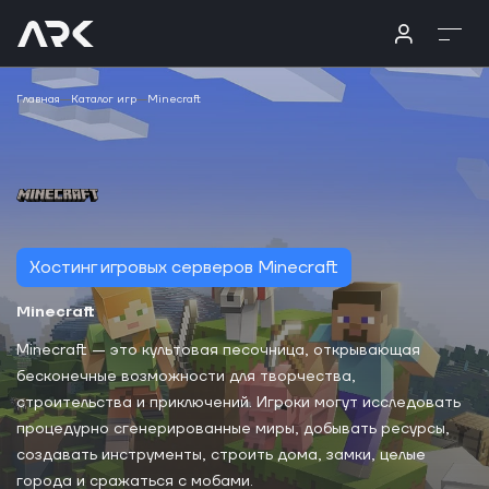
Главная
Каталог игр
Minecraft
Хостинг игровых серверов Minecraft
Minecraft
Minecraft — это культовая песочница, открывающая
бесконечные возможности для творчества,
строительства и приключений. Игроки могут исследовать
процедурно сгенерированные миры, добывать ресурсы,
создавать инструменты, строить дома, замки, целые
города и сражаться с мобами.